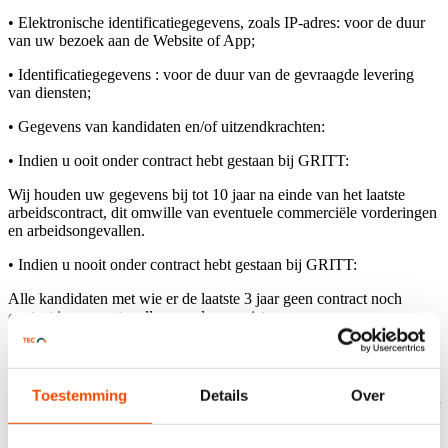
• Elektronische identificatiegegevens, zoals IP-adres: voor de duur
van uw bezoek aan de Website of App;
• Identificatiegegevens : voor de duur van de gevraagde levering
van diensten;
• Gegevens van kandidaten en/of uitzendkrachten:
• Indien u ooit onder contract hebt gestaan bij GRITT:
Wij houden uw gegevens bij tot 10 jaar na einde van het laatste
arbeidscontract, dit omwille van eventuele commerciële vorderingen
en arbeidsongevallen.
• Indien u nooit onder contract hebt gestaan bij GRITT:
Alle kandidaten met wie er de laatste 3 jaar geen contract noch
contact is geweest, zullen worden gewist.
Alle kandidaten zullen 3 jaar in de database worden gehouden, dit in
het kader van discriminatievorderingen.
• Identificatiegegevens van opdrachtgever, klant of andere zakelijke
Toestemming
Details
Over
relatie: voor de duur van de gevraagde levering van diensten en voor
de naleving van onze wettelijke verplichtingen;