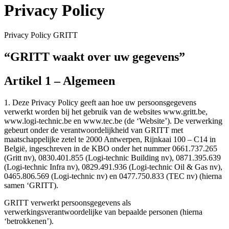
Privacy Policy
Privacy Policy GRITT
“GRITT waakt over uw gegevens”
Artikel 1 – Algemeen
1. Deze Privacy Policy geeft aan hoe uw persoonsgegevens
verwerkt worden bij het gebruik van de websites www.gritt.be,
www.logi-technic.be en www.tec.be (de ‘Website’). De verwerking
gebeurt onder de verantwoordelijkheid van GRITT met
maatschappelijke zetel te 2000 Antwerpen, Rijnkaai 100 – C14 in
België, ingeschreven in de KBO onder het nummer 0661.737.265
(Gritt nv), 0830.401.855 (Logi-technic Building nv), 0871.395.639
(Logi-technic Infra nv), 0829.491.936 (Logi-technic Oil & Gas nv),
0465.806.569 (Logi-technic nv) en 0477.750.833 (TEC nv) (hierna
samen ‘GRITT).
GRITT verwerkt persoonsgegevens als
verwerkingsverantwoordelijke van bepaalde personen (hierna
‘betrokkenen’).