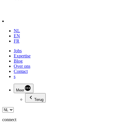
NL
EN
FR
Jobs
Expertise
Blog
Over ons
Contact
s
Meer
Terug
connect