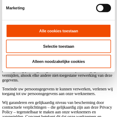
Marketing
U beschikt ook over het recht om een klacht in te dienen bij een
toezichthoudende overheid. Voor België is dit de
Gegevensbeschermingsautoriteit, Drukpersstraat 35, 1000 Brussel,
tel. +32(0)2 274 48 00 of fax +32(0)2 274 48 35, contact@adp-
gba.be, https://www.gegevensbeschermingsautoriteit.be/contact.
Alle cookies toestaan
Artikel 6 – Veiligheid en
vertrouwelijkheid
Selectie toestaan
Wij hebben veiligheidsmaatregelen ontwikkeld die aangepast zijn op
technisch en organisatorisch vlak, om de vernietiging, het verlies, de
Alleen noodzakelijke cookies
vervalsing, de wijziging, de niet-toegestane toegang of de
kennisgeving per vergissing aan derden van persoonsgegevens, te
vermijden, alsook elke andere niet-toegestane verwerking van deze
gegevens.
Teneinde uw persoonsgegevens te kunnen verwerken, verlenen wij
toegang tot uw persoonsgegevens aan onze werknemers.
Wij garanderen een gelijkaardig niveau van bescherming door
contractuele verplichtingen – die gelijkaardig zijn aan deze Privacy
Policy – tegenstelbaar te maken aan onze werknemers en
aangestelden. Concreet betekent dit dat onze werknemers en